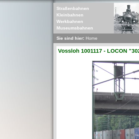
Straßenbahnen
Kleinbahnen
Werkbahnen
Museumsbahnen
Sie sind hier:
Home
Vossloh 1001117 - LOCON "30