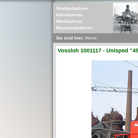
Straßenbahnen
Kleinbahnen
Werkbahnen
Museumsbahnen
Sie sind hier:
Home
Vossloh 1001117 - Unisped "4