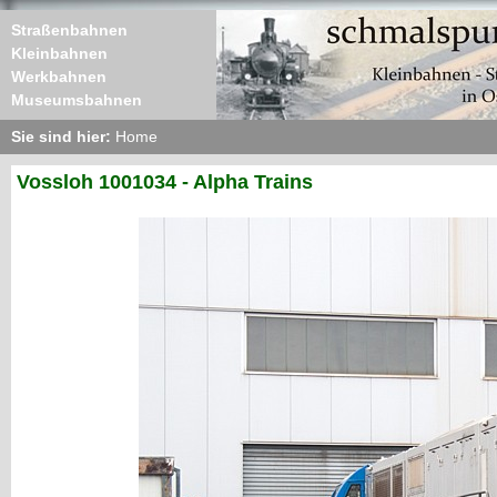
Straßenbahnen
Kleinbahnen
Werkbahnen
Museumsbahnen
Sie sind hier:
Home
Vossloh 1001034 - Alpha Trains