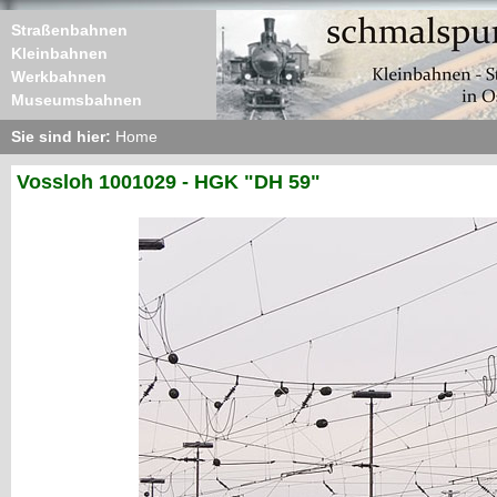
Straßenbahnen
Kleinbahnen
Werkbahnen
Museumsbahnen
Sie sind hier:
Home
Vossloh 1001029 - HGK "DH 59"