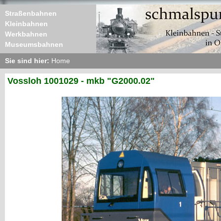
Straßenbahnen
Kleinbahnen
Werkbahnen
Museumsbahnen
Sie sind hier:
Home
Vossloh 1001029 - mkb "G2000.02"