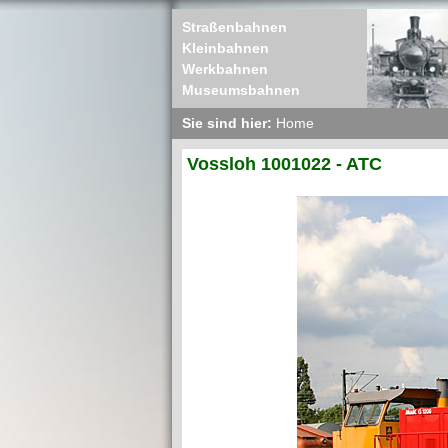
Straßenbahnen
Kleinbahnen
Werkbahnen
Museumsbahnen
Sie sind hier:
Home
Vossloh 1001022 - ATC