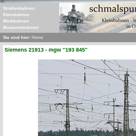
Straßenbahnen
Kleinbahnen
Werkbahnen
Museumsbahnen
Sie sind hier:
Home
Siemens 21913 - mgw "193 845"