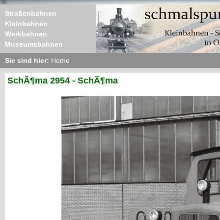
Straßenbahnen
Kleinbahnen
Werkbahnen
Museumsbahnen
Sie sind hier:
Home
SchÃ¶ma 2954 - SchÃ¶ma