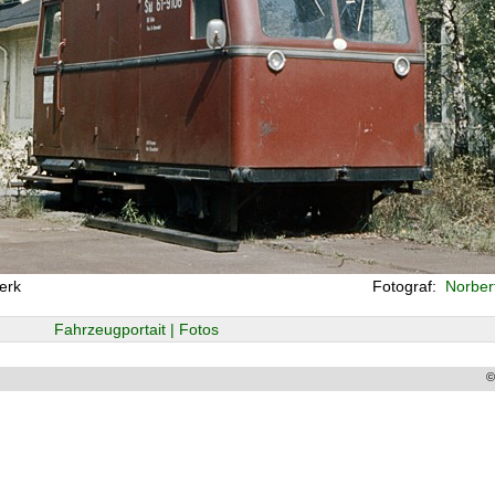
erk
Fotograf:
Norbert
Fahrzeugportait | Fotos
©