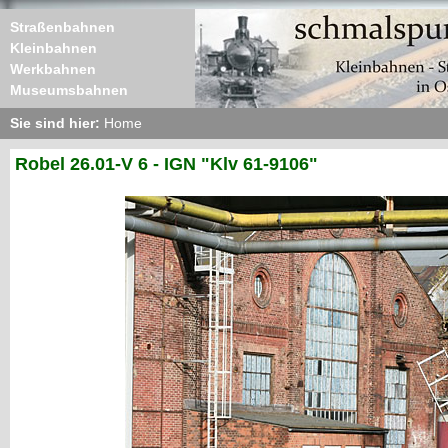
Straßenbahnen
Kleinbahnen
Werkbahnen
Museumsbahnen
Sie sind hier:
Home
Robel 26.01-V 6 - IGN "Klv 61-9106"