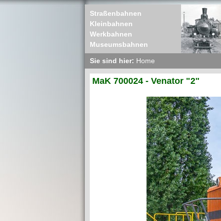
Straßenbahnen
Kleinbahnen
Werkbahnen
Museumsbahnen
Sie sind hier:
Home
MaK 700024 - Venator "2"