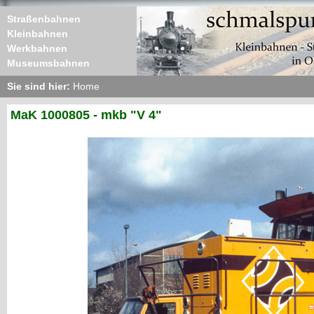
Straßenbahnen
Kleinbahnen
Werkbahnen
Museumsbahnen
Sie sind hier:
Home
MaK 1000805 - mkb "V 4"