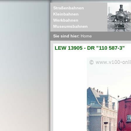
Straßenbahnen
Kleinbahnen
Werkbahnen
Museumsbahnen
Sie sind hier:
Home
LEW 13905 - DR "110 587-3"