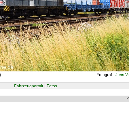
)
Fotograf:
Jens Vo
Fahrzeugportait | Fotos
©