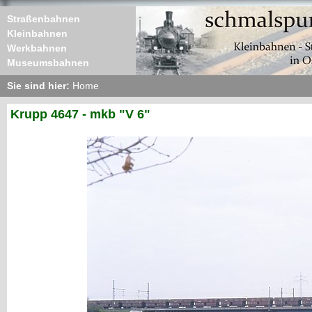
Straßenbahnen
Kleinbahnen
Werkbahnen
Museumsbahnen
Sie sind hier:
Home
Krupp 4647 - mkb "V 6"