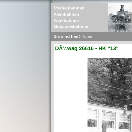
Straßenbahnen
Kleinbahnen
Werkbahnen
Museumsbahnen
Sie sind hier:
Home
DÃ¼wag 26616 - HK "13"