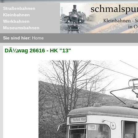
Straßenbahnen
Kleinbahnen
Werkbahnen
Museumsbahnen
Sie sind hier:
Home
DÃ¼wag 26616 - HK "13"