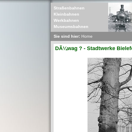
Straßenbahnen
Kleinbahnen
Werkbahnen
Museumsbahnen
Sie sind hier:
Home
DÃ¼wag ? - Stadtwerke Bielef