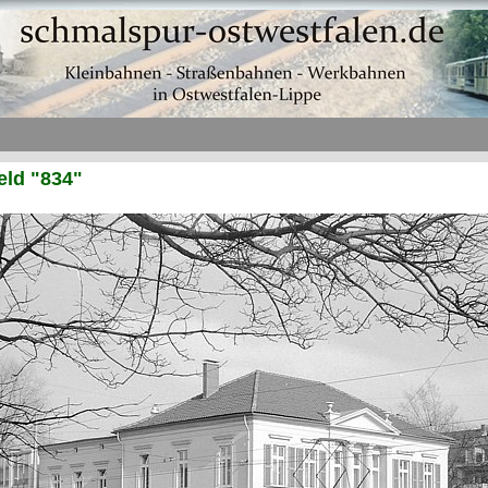
eld "834"