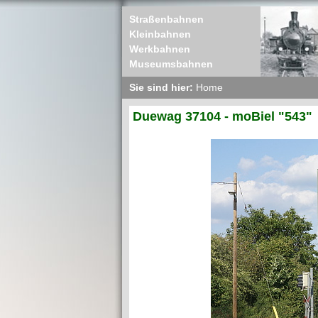
Straßenbahnen
Kleinbahnen
Werkbahnen
Museumsbahnen
Sie sind hier:
Home
Duewag 37104 - moBiel "543"