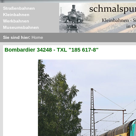
Straßenbahnen
Kleinbahnen
Werkbahnen
Museumsbahnen
Sie sind hier:
Home
Bombardier 34248 - TXL "185 617-8"