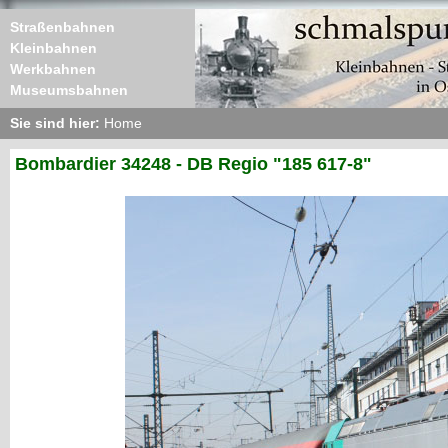
Straßenbahnen
Kleinbahnen
Werkbahnen
Museumsbahnen
Sie sind hier:
Home
Bombardier 34248 - DB Regio "185 617-8"