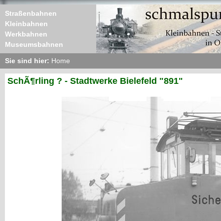
Straßenbahnen
Kleinbahnen
Werkbahnen
Museumsbahnen
Sie sind hier:
Home
SchÃ¶rling ? - Stadtwerke Bielefeld "891"