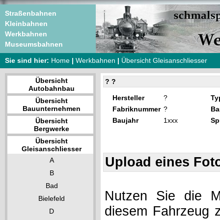
Straßenbahnen
Kleinbahnen
Werkbahnen
Museumsbahnen
Sie sind hier:
Home
|
Werkbahnen
|
Übersicht Gleisanschliesser
Übersicht
? ?
Autobahnbau
Hersteller
?
Ty
Übersicht
Bauunternehmen
Fabriknummer
?
Ba
Baujahr
1xxx
Sp
Übersicht
Bergwerke
Übersicht
Gleisanschliesser
Upload eines Fot
A
B
Bad
Nutzen Sie die Mö
Bielefeld
diesem Fahrzeug z
D