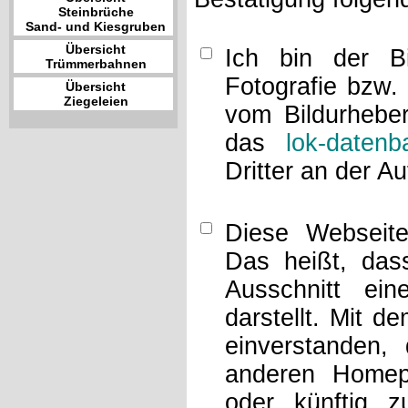
Steinbrüche
Sand- und Kiesgruben
Übersicht
Ich bin der Bi
Trümmerbahnen
Fotografie bzw.
Übersicht
Ziegeleien
vom Bildurheber
das
lok-datenb
Dritter an der A
Diese Webseit
Das heißt, dass
Ausschnitt ei
darstellt. Mit d
einverstanden,
anderen Home
oder künftig z