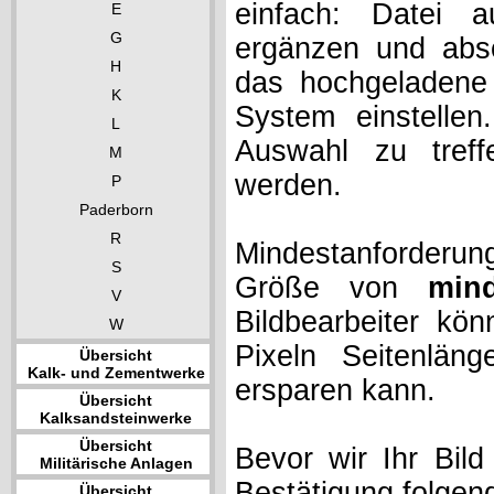
einfach: Datei 
E
G
ergänzen und absc
H
das hochgeladene 
K
System einstelle
L
Auswahl zu treff
M
werden.
P
Paderborn
R
Mindestanforderung
S
Größe von
min
V
Bildbearbeiter kö
W
Pixeln Seitenlän
Übersicht
Kalk- und Zementwerke
ersparen kann.
Übersicht
Kalksandsteinwerke
Übersicht
Bevor wir Ihr Bil
Militärische Anlagen
Bestätigung folgen
Übersicht