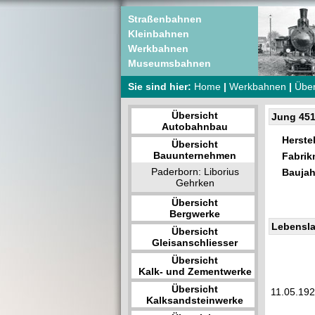
Straßenbahnen
Kleinbahnen
Werkbahnen
Museumsbahnen
Sie sind hier:
Home
|
Werkbahnen
|
Über
Übersicht
Jung 45
Autobahnbau
Herstel
Übersicht
Bauunternehmen
Fabri
Paderborn: Liborius
Baujah
Gehrken
Übersicht
Bergwerke
Lebensla
Übersicht
Gleisanschliesser
Übersicht
Kalk- und Zementwerke
Übersicht
11.05.19
Kalksandsteinwerke