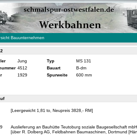
sicht Bauunternehmen
12
ler
Jung
Typ
MS 131
knummer
4512
Bauart
B-dm
r
1929
Spurweite
600 mm
uf
[Leergewicht 1,81 to, Neupreis 3828,- RM]
29
Auslieferung an Bauhütte Teutoburg soziale Baugesellschaft mbH,
[über R. Dolberg AG, Feldbahnen Baumaschinen, Dortmund [Händ