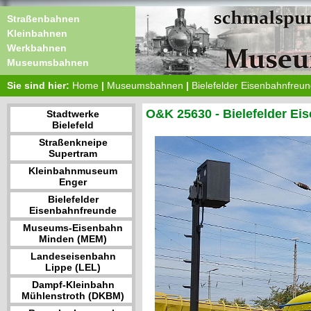
Straßenbahnen
Kleinbahnen
Werkbahnen
Museumsbahnen
Sie sind hier:
Home
|
Museumsbahnen
|
Bielefelder Eisenbahnfreu
O&K 25630 - Bielefelder Ei
Stadtwerke
Bielefeld
Straßenkneipe
Supertram
Kleinbahnmuseum
Enger
Bielefelder
Eisenbahnfreunde
Museums-Eisenbahn
Minden (MEM)
Landeseisenbahn
Lippe (LEL)
Dampf-Kleinbahn
Mühlenstroth (DKBM)