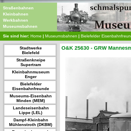
Straßenbahnen
Kleinbahnen
Werkbahnen
Museumsbahnen
Sie sind hier:
Home
|
Museumsbahnen
|
Bielefelder Eisenbahnfreu
O&K 25630 - GRW Mannesm
Stadtwerke
Bielefeld
Straßenkneipe
Supertram
Kleinbahnmuseum
Enger
Bielefelder
Eisenbahnfreunde
Museums-Eisenbahn
Minden (MEM)
Landeseisenbahn
Lippe (LEL)
Dampf-Kleinbahn
Mühlenstroth (DKBM)