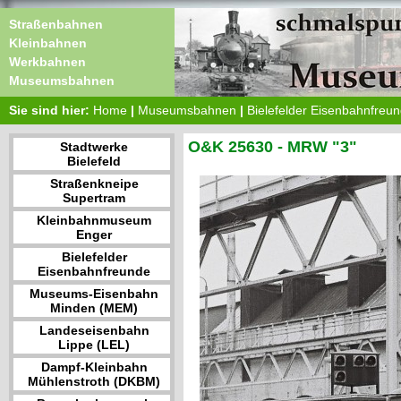
Straßenbahnen
Kleinbahnen
Werkbahnen
Museumsbahnen
Sie sind hier:
Home
|
Museumsbahnen
|
Bielefelder Eisenbahnfreu
O&K 25630 - MRW "3"
Stadtwerke
Bielefeld
Straßenkneipe
Supertram
Kleinbahnmuseum
Enger
Bielefelder
Eisenbahnfreunde
Museums-Eisenbahn
Minden (MEM)
Landeseisenbahn
Lippe (LEL)
Dampf-Kleinbahn
Mühlenstroth (DKBM)