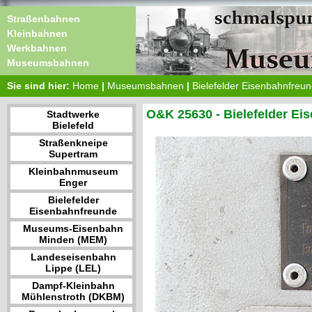
Straßenbahnen
Kleinbahnen
Werkbahnen
Museumsbahnen
Sie sind hier:
Home
|
Museumsbahnen
|
Bielefelder Eisenbahnfreu
O&K 25630 - Bielefelder Ei
Stadtwerke
Bielefeld
Straßenkneipe
Supertram
Kleinbahnmuseum
Enger
Bielefelder
Eisenbahnfreunde
Museums-Eisenbahn
Minden (MEM)
Landeseisenbahn
Lippe (LEL)
Dampf-Kleinbahn
Mühlenstroth (DKBM)