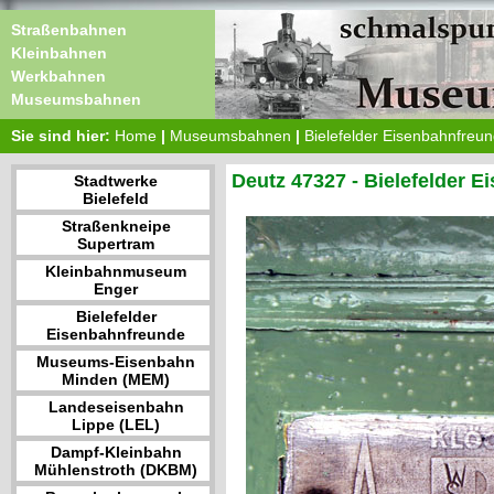
Straßenbahnen
Kleinbahnen
Werkbahnen
Museumsbahnen
Sie sind hier:
Home
|
Museumsbahnen
|
Bielefelder Eisenbahnfreu
Deutz 47327 - Bielefelder 
Stadtwerke
Bielefeld
Straßenkneipe
Supertram
Kleinbahnmuseum
Enger
Bielefelder
Eisenbahnfreunde
Museums-Eisenbahn
Minden (MEM)
Landeseisenbahn
Lippe (LEL)
Dampf-Kleinbahn
Mühlenstroth (DKBM)