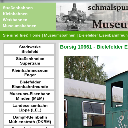
Straßenbahnen
Kleinbahnen
Werkbahnen
Museumsbahnen
Sie sind hier:
Home
|
Museumsbahnen
|
Bielefelder Eisenbahnfreu
Borsig 10661 - Bielefelder
Stadtwerke
Bielefeld
Straßenkneipe
Supertram
Kleinbahnmuseum
Enger
Bielefelder
Eisenbahnfreunde
Museums-Eisenbahn
Minden (MEM)
Landeseisenbahn
Lippe (LEL)
Dampf-Kleinbahn
Mühlenstroth (DKBM)