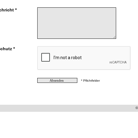
chricht *
chutz *
* Pflichtfelder
©