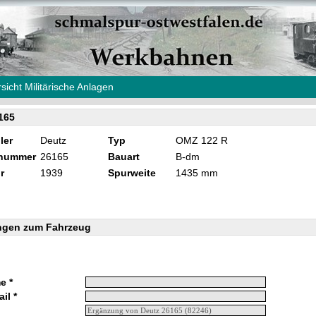
sicht Militärische Anlagen
165
ler
Deutz
Typ
OMZ 122 R
knummer
26165
Bauart
B-dm
r
1939
Spurweite
1435 mm
ngen zum Fahrzeug
e *
il *