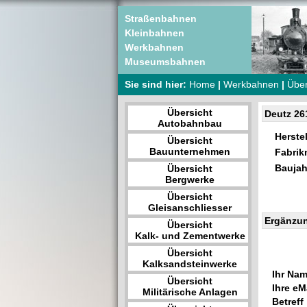
Straßenbahnen
Kleinbahnen
Werkbahnen
Museumsbahnen
Sie sind hier:
Home
|
Werkbahnen
|
Über
Übersicht
Deutz 26
Autobahnbau
Herstel
Übersicht
Bauunternehmen
Fabri
Baujah
Übersicht
Bergwerke
Übersicht
Gleisanschliesser
Ergänzu
Übersicht
Kalk- und Zementwerke
Übersicht
Kalksandsteinwerke
Ihr Nam
Übersicht
Ihre eMa
Militärische Anlagen
Betreff