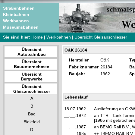
Straßenbahnen
Kleinbahnen
Werkbahnen
Museumsbahnen
Sie sind hier:
Home
|
Werkbahnen
|
Übersicht Gleisanschliesser
Übersicht
O&K 26184
Autobahnbau
Hersteller
O&K
Ty
Übersicht
Bauunternehmen
Fabriknummer
26184
Ba
Baujahr
1962
Sp
Übersicht
Bergwerke
Übersicht
Gleisanschliesser
Lebenslauf
A
B
18.07.1962
Auslieferung an GKW
Bad
__.__.1972
an TTR - Tank Termin
[1986 mit gebrochene
Bielefeld
__.__.1987
an BEMO Rail B.V., W
D
__.__.198x
++ [BEMO RAIL B.V.,