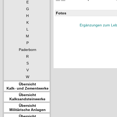
E
G
Fotos
H
K
Ergänzungen zum Leb
L
M
P
Paderborn
R
S
V
W
Übersicht
Kalk- und Zementwerke
Übersicht
Kalksandsteinwerke
Übersicht
Militärische Anlagen
Übersicht