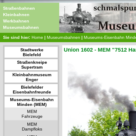
Straßenbahnen
Kleinbahnen
Werkbahnen
Museumsbahnen
Sie sind hier:
Home
|
Museumsbahnen
|
Museums-Eisenbahn Mind
Union 1602 - MEM "7512 H
Stadtwerke
Bielefeld
Straßenkneipe
Supertram
Kleinbahnmuseum
Enger
Bielefelder
Eisenbahnfreunde
Museums-Eisenbahn
Minden (MEM)
MEM
Fahrzeuge
MEM
Dampfloks