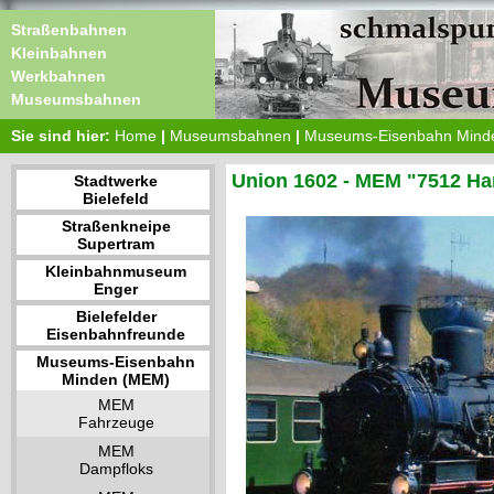
Straßenbahnen
Kleinbahnen
Werkbahnen
Museumsbahnen
Sie sind hier:
Home
|
Museumsbahnen
|
Museums-Eisenbahn Mind
Union 1602 - MEM "7512 H
Stadtwerke
Bielefeld
Straßenkneipe
Supertram
Kleinbahnmuseum
Enger
Bielefelder
Eisenbahnfreunde
Museums-Eisenbahn
Minden (MEM)
MEM
Fahrzeuge
MEM
Dampfloks