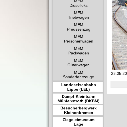
MEM
Dieselloks
MEM
Triebwagen
MEM
Preussenzug
MEM
Personenwagen
MEM
Packwagen
MEM
Güterwagen
MEM
23.05.20
Sonderfahrzeuge
Landeseisenbahn
Lippe (LEL)
Dampf-Kleinbahn
Mühlenstroth (DKBM)
Besucherbergwerk
Kleinenbremen
Ziegeleimuseum
Lage