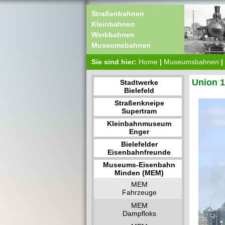
Straßenbahnen
Kleinbahnen
Werkbahnen
Museumsbahnen
Sie sind hier:
Home
|
Museumsbahnen
|
Union 
Stadtwerke
Bielefeld
Straßenkneipe
Supertram
Kleinbahnmuseum
Enger
Bielefelder
Eisenbahnfreunde
Museums-Eisenbahn
Minden (MEM)
MEM
Fahrzeuge
MEM
Dampfloks