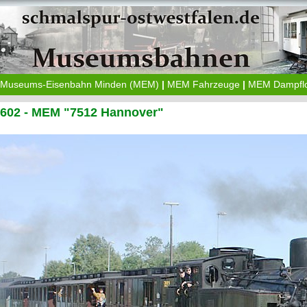
Museums-Eisenbahn Minden (MEM)
|
MEM Fahrzeuge
|
MEM Dampfl
1602 - MEM "7512 Hannover"