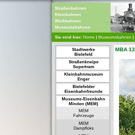
Straßenbahnen
Kleinbahnen
Werkbahnen
Museumsbahnen
Sie sind hier:
Home
|
Museumsbahnen
|
MBA 13
Stadtwerke
Bielefeld
Straßenkneipe
Supertram
Kleinbahnmuseum
Enger
Bielefelder
Eisenbahnfreunde
Museums-Eisenbahn
Minden (MEM)
MEM
Fahrzeuge
MEM
Dampfloks