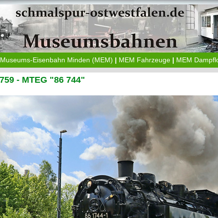
Museums-Eisenbahn Minden (MEM)
|
MEM Fahrzeuge
|
MEM Dampfl
759 - MTEG "86 744"