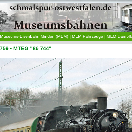
Museums-Eisenbahn Minden (MEM)
|
MEM Fahrzeuge
|
MEM Dampfl
759 - MTEG "86 744"