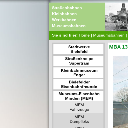
Straßenbahnen
Kleinbahnen
Werkbahnen
Museumsbahnen
Sie sind hier:
Home
|
Museumsbahnen
|
MBA 13
Stadtwerke
Bielefeld
Straßenkneipe
Supertram
Kleinbahnmuseum
Enger
Bielefelder
Eisenbahnfreunde
Museums-Eisenbahn
Minden (MEM)
MEM
Fahrzeuge
MEM
Dampfloks