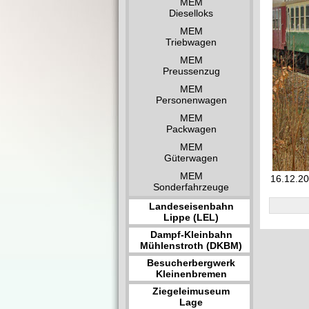
MEM
Dieselloks
MEM
Triebwagen
MEM
Preussenzug
MEM
Personenwagen
MEM
Packwagen
MEM
Güterwagen
MEM
16.12.20
Sonderfahrzeuge
Landeseisenbahn
Lippe (LEL)
Dampf-Kleinbahn
Mühlenstroth (DKBM)
Besucherbergwerk
Kleinenbremen
Ziegeleimuseum
Lage