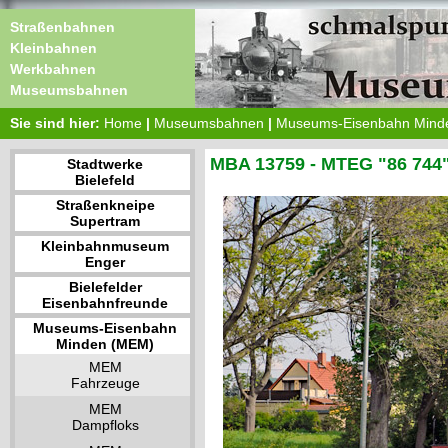
Straßenbahnen
Kleinbahnen
Werkbahnen
Museumsbahnen
Sie sind hier:
Home
|
Museumsbahnen
|
Museums-Eisenbahn Mind
MBA 13759 - MTEG "86 744
Stadtwerke
Bielefeld
Straßenkneipe
Supertram
Kleinbahnmuseum
Enger
Bielefelder
Eisenbahnfreunde
Museums-Eisenbahn
Minden (MEM)
MEM
Fahrzeuge
MEM
Dampfloks