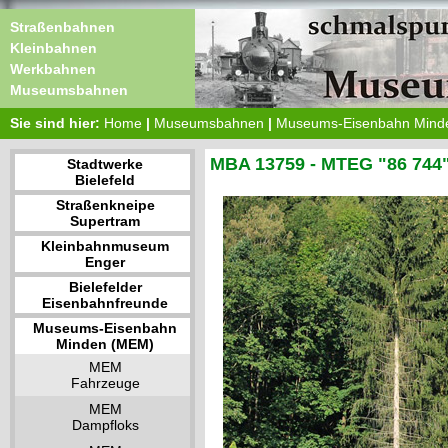
Straßenbahnen
Kleinbahnen
Werkbahnen
Museumsbahnen
Sie sind hier:
Home
|
Museumsbahnen
|
Museums-Eisenbahn Mind
MBA 13759 - MTEG "86 744
Stadtwerke
Bielefeld
Straßenkneipe
Supertram
Kleinbahnmuseum
Enger
Bielefelder
Eisenbahnfreunde
Museums-Eisenbahn
Minden (MEM)
MEM
Fahrzeuge
MEM
Dampfloks