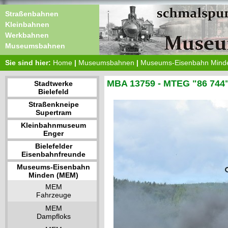
Straßenbahnen
Kleinbahnen
Werkbahnen
Museumsbahnen
Sie sind hier:
Home
|
Museumsbahnen
|
Museums-Eisenbahn Mind
MBA 13759 - MTEG "86 744
Stadtwerke
Bielefeld
Straßenkneipe
Supertram
Kleinbahnmuseum
Enger
Bielefelder
Eisenbahnfreunde
Museums-Eisenbahn
Minden (MEM)
MEM
Fahrzeuge
MEM
Dampfloks