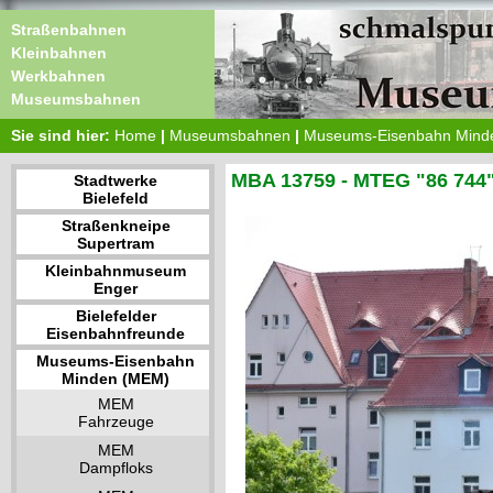
Straßenbahnen
Kleinbahnen
Werkbahnen
Museumsbahnen
Sie sind hier:
Home
|
Museumsbahnen
|
Museums-Eisenbahn Mind
MBA 13759 - MTEG "86 744
Stadtwerke
Bielefeld
Straßenkneipe
Supertram
Kleinbahnmuseum
Enger
Bielefelder
Eisenbahnfreunde
Museums-Eisenbahn
Minden (MEM)
MEM
Fahrzeuge
MEM
Dampfloks