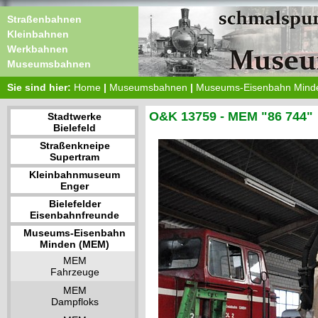
Straßenbahnen
Kleinbahnen
Werkbahnen
Museumsbahnen
Sie sind hier:
Home
|
Museumsbahnen
|
Museums-Eisenbahn Mind
O&K 13759 - MEM "86 744"
Stadtwerke
Bielefeld
Straßenkneipe
Supertram
Kleinbahnmuseum
Enger
Bielefelder
Eisenbahnfreunde
Museums-Eisenbahn
Minden (MEM)
MEM
Fahrzeuge
MEM
Dampfloks