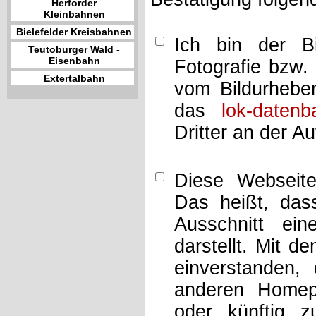
Herforder
Kleinbahnen
Bielefelder Kreisbahnen
Ich bin der Bi
Teutoburger Wald -
Eisenbahn
Fotografie bzw.
Extertalbahn
vom Bildurheber
das
lok-datenb
Dritter an der A
Diese Webseit
Das heißt, dass
Ausschnitt ei
darstellt. Mit d
einverstanden,
anderen Home
oder künftig z