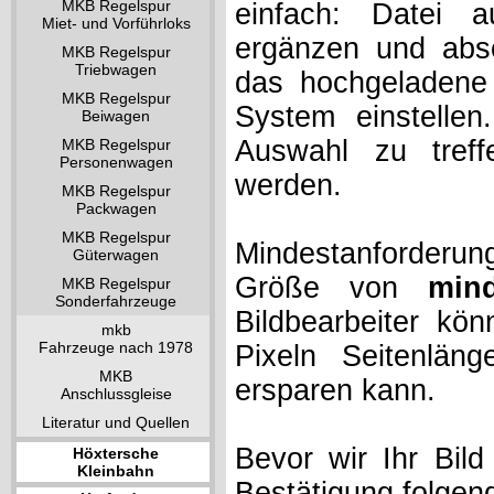
MKB Regelspur
einfach: Datei 
Miet- und Vorführloks
ergänzen und absc
MKB Regelspur
Triebwagen
das hochgeladene 
MKB Regelspur
System einstelle
Beiwagen
Auswahl zu treff
MKB Regelspur
Personenwagen
werden.
MKB Regelspur
Packwagen
MKB Regelspur
Mindestanforderung
Güterwagen
Größe von
min
MKB Regelspur
Sonderfahrzeuge
Bildbearbeiter kö
mkb
Fahrzeuge nach 1978
Pixeln Seitenlän
MKB
ersparen kann.
Anschlussgleise
Literatur und Quellen
Bevor wir Ihr Bil
Höxtersche
Kleinbahn
Bestätigung folgen