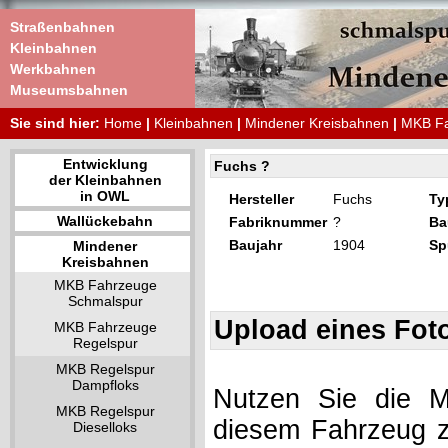
Straßenbahnen
Kleinbahnen
Werkbahnen
Museumsbahnen
Sie sind hier:
Home
|
Kleinbahnen
|
Mindener Kreisbahnen
|
MKB Fa
Entwicklung
Fuchs ?
der Kleinbahnen
in OWL
Hersteller
Fuchs
Ty
Wallückebahn
Fabriknummer
?
Ba
Baujahr
1904
Sp
Mindener
Kreisbahnen
MKB Fahrzeuge
Schmalspur
Upload eines Fot
MKB Fahrzeuge
Regelspur
MKB Regelspur
Dampfloks
Nutzen Sie die Mö
MKB Regelspur
diesem Fahrzeug z
Dieselloks