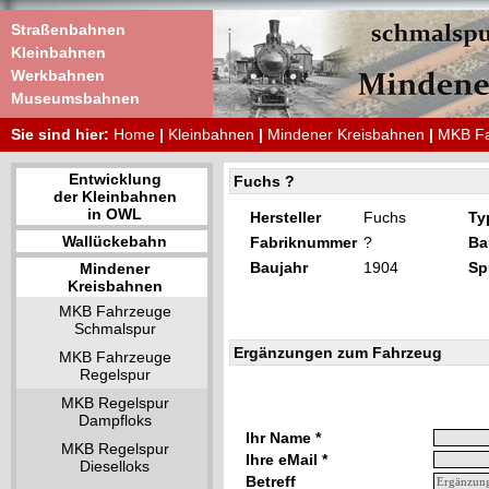
Straßenbahnen
Kleinbahnen
Werkbahnen
Museumsbahnen
Sie sind hier:
Home
|
Kleinbahnen
|
Mindener Kreisbahnen
|
MKB Fa
Entwicklung
Fuchs ?
der Kleinbahnen
in OWL
Hersteller
Fuchs
Ty
Wallückebahn
Fabriknummer
?
Ba
Baujahr
1904
Sp
Mindener
Kreisbahnen
MKB Fahrzeuge
Schmalspur
Ergänzungen zum Fahrzeug
MKB Fahrzeuge
Regelspur
MKB Regelspur
Dampfloks
Ihr Name *
MKB Regelspur
Ihre eMail *
Dieselloks
Betreff