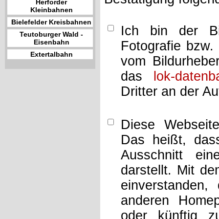
Herforder
Kleinbahnen
Bielefelder Kreisbahnen
Ich bin der Bi
Teutoburger Wald -
Eisenbahn
Fotografie bzw.
Extertalbahn
vom Bildurheber
das
lok-datenb
Dritter an der A
Diese Webseit
Das heißt, dass
Ausschnitt ei
darstellt. Mit d
einverstanden,
anderen Home
oder künftig z