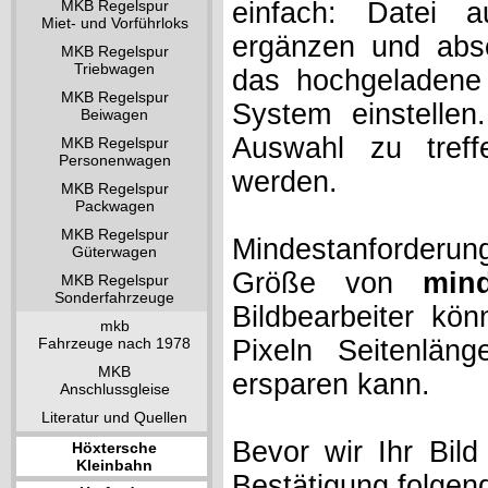
MKB Regelspur
einfach: Datei 
Miet- und Vorführloks
ergänzen und absc
MKB Regelspur
Triebwagen
das hochgeladene 
MKB Regelspur
System einstelle
Beiwagen
Auswahl zu treff
MKB Regelspur
Personenwagen
werden.
MKB Regelspur
Packwagen
MKB Regelspur
Mindestanforderung
Güterwagen
Größe von
min
MKB Regelspur
Sonderfahrzeuge
Bildbearbeiter kö
mkb
Fahrzeuge nach 1978
Pixeln Seitenlän
MKB
ersparen kann.
Anschlussgleise
Literatur und Quellen
Bevor wir Ihr Bil
Höxtersche
Kleinbahn
Bestätigung folgen