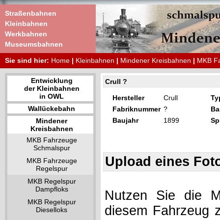
Straßenbahnen
Kleinbahnen
Werkbahnen
Museumsbahnen
Sie sind hier:
Home
|
Kleinbahnen
|
Mindener Kreisbahnen
|
MKB Fa
Entwicklung
Crull ?
der Kleinbahnen
in OWL
Hersteller
Crull
Ty
Wallückebahn
Fabriknummer
?
Ba
Baujahr
1899
Sp
Mindener
Kreisbahnen
MKB Fahrzeuge
Schmalspur
Upload eines Fot
MKB Fahrzeuge
Regelspur
MKB Regelspur
Dampfloks
Nutzen Sie die Mö
MKB Regelspur
diesem Fahrzeug z
Dieselloks