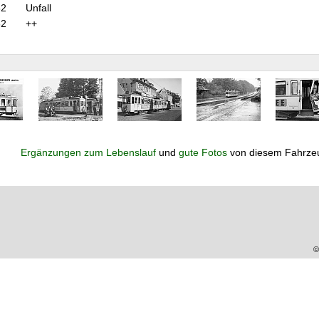
62
Unfall
62
++
Ergänzungen zum Lebenslauf
und
gute Fotos
von diesem Fahrze
©