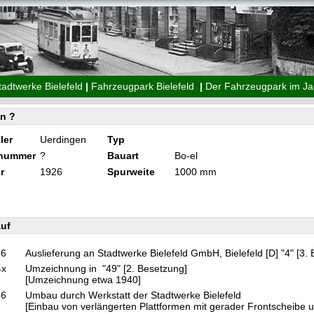
tadtwerke Bielefeld
|
Fahrzeugpark Bielefeld
|
Der Fahrzeugpark im Ja
n ?
ler
Uerdingen
Typ
knummer
?
Bauart
Bo-el
r
1926
Spurweite
1000 mm
uf
26
Auslieferung an Stadtwerke Bielefeld GmbH, Bielefeld [D] "4" [3.
4x
Umzeichnung in "49" [2. Besetzung]
[Umzeichnung etwa 1940]
56
Umbau durch Werkstatt der Stadtwerke Bielefeld
[Einbau von verlängerten Plattformen mit gerader Frontscheibe 