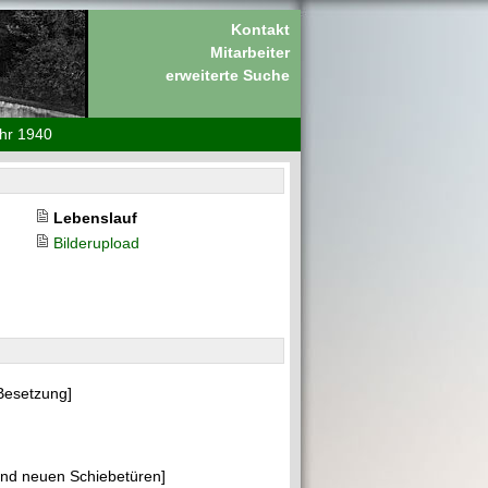
Kontakt
Mitarbeiter
erweiterte Suche
hr 1940
Lebenslauf
Bilderupload
 Besetzung]
und neuen Schiebetüren]