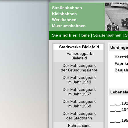
Straßenbahnen
Kleinbahnen
Werkbahnen
Museumsbahnen
Sie sind hier:
Home
|
Straßenbahnen
|
S
Stadtwerke Bielefeld
Uerdinge
Fahrzeugpark
Herstel
Bielefeld
Fabri
Der Fahrzeugpark
der Gründungsjahre
Baujah
Der Fahrzeugpark
im Jahr 1940
Der Fahrzeugpark
Lebensla
im Jahr 1957
Der Fahrzeugpark
__.__.19
im Jahr 1968
__.__.19
Der Fahrzeugpark
der Stadtbahn
__.__.19
Fahrscheine