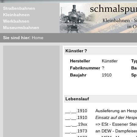
Straßenbahnen
Kleinbahnen
Werkbahnen
Museumsbahnen
Sie sind hier:
Home
Künstler ?
Hersteller
Künstler
Ty
Fabriknummer
?
Ba
Baujahr
1910
Sp
Lebenslauf
__.__.1910
Auslieferung an Hesp
__.__.1910
Einsatz auf der Hesp
__.__.19xx
=> ESt - Essener Ste
__.__.1973
an DEW - Dampfeisenb