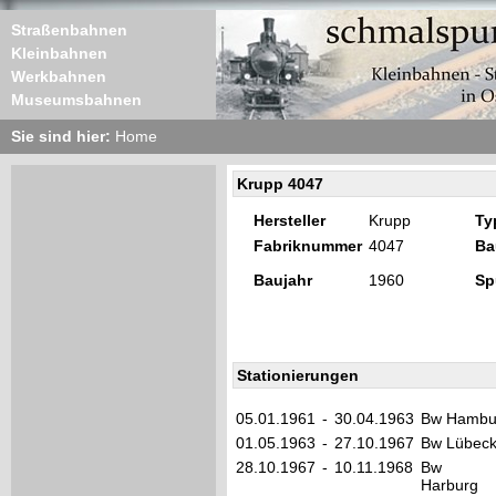
Straßenbahnen
Kleinbahnen
Werkbahnen
Museumsbahnen
Sie sind hier:
Home
Krupp 4047
Hersteller
Krupp
Ty
Fabriknummer
4047
Ba
Baujahr
1960
Sp
Stationierungen
05.01.1961
-
30.04.1963
Bw Hambur
01.05.1963
-
27.10.1967
Bw Lübec
28.10.1967
-
10.11.1968
Bw Ha
Harburg