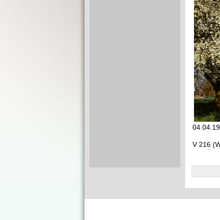
04.04.1
V 216 (