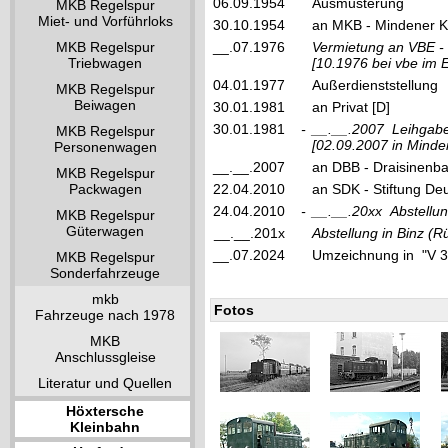
06.09.1954
Ausmusterung
MKB Regelspur
Miet- und Vorführloks
30.10.1954
an MKB - Mindener K
MKB Regelspur
__.07.1976
Vermietung an VBE - 
Triebwagen
[10.1976 bei vbe im 
04.01.1977
Außerdienststellung
MKB Regelspur
Beiwagen
30.01.1981
an Privat [D]
30.01.1981
-
__.__.2007
Leihgab
MKB Regelspur
[02.09.2007 in Minde
Personenwagen
__.__.2007
an DBB - Draisinenb
MKB Regelspur
Packwagen
22.04.2010
an SDK - Stiftung De
24.04.2010
-
__.__.20xx
Abstellu
MKB Regelspur
Güterwagen
__.__.201x
Abstellung in Binz (
__.07.2024
Umzeichnung in "V 
MKB Regelspur
Sonderfahrzeuge
mkb
Fotos
Fahrzeuge nach 1978
MKB
Anschlussgleise
Literatur und Quellen
Höxtersche
Kleinbahn