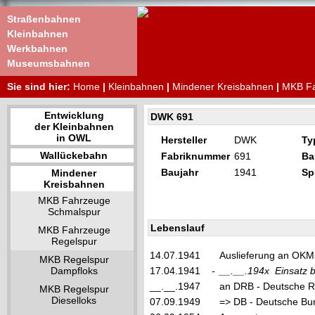
Straßenbahnen
Kleinbahnen
Werkbahnen
Museumsbahnen
Sie sind hier:
Home
|
Kleinbahnen
|
Mindener Kreisbahnen
|
MKB Fa
Entwicklung
DWK 691
der Kleinbahnen
in OWL
Hersteller
DWK
Ty
Wallückebahn
Fabriknummer
691
Ba
Baujahr
1941
Sp
Mindener
Kreisbahnen
MKB Fahrzeuge
Schmalspur
Lebenslauf
MKB Fahrzeuge
Regelspur
14.07.1941
Auslieferung an OKM
MKB Regelspur
Dampfloks
17.04.1941
-
__.__.194x
Einsatz 
__.__.1947
an DRB - Deutsche R
MKB Regelspur
Dieselloks
07.09.1949
=> DB - Deutsche Bu